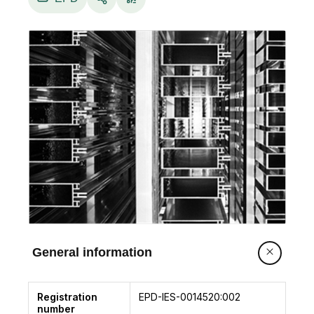
attualmente sul mercato, recuperati dal circuito
dei rifiuti e nobilitati a materia prima. Il processo
di determinazione del contenuto di alluminio
della billetta è completamente tracciato e
certificato da un ente terzo indipendente (RIF.
Convalida C087 del 23/12/2021 – IGQ Istituti
Italiano di Garanzia della Qualità).
I profili sono destinati a tutti i settori merceologi
industriali, dall’automotive al settore meccanico,
dalla termotecnica ai trasporti, dai profili per
l’architettura al design d’arredo e
illuminotecnica, del settore nautico a quello
sportivo.
General information
Registration
EPD-IES-0014520:002
number