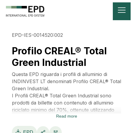
EPD-IES-0014520:002
Profilo CREAL® Total
Green Industrial
Questa EPD riguarda i profili di alluminio di
INDINVEST LT denominati Profilo CREAL® Total
Green Industrial.
I Profili CREAL® Total Green Industrial sono
prodotti da billette con contenuto di alluminio
riciclato minimo del 70%, ottenute utilizzando
Read more
pani di alluminio primario a ridotta intensità di
carbonio e rottami selezionati dai nostri fornitori
con le più avanzate tecnologie di cernita
EPD